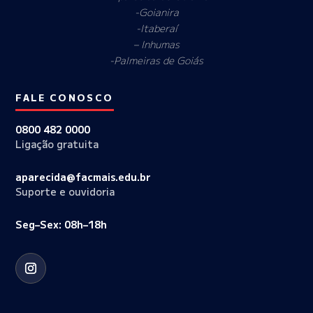
-Goianira
-Itaberaí
– Inhumas
-Palmeiras de Goiás
FALE CONOSCO
0800 482 0000
Ligação gratuita
aparecida@facmais.edu.br
Suporte e ouvidoria
Seg–Sex: 08h–18h