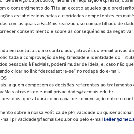
com o consentimento do Titular, exceto aqueles que precisarã
igações estabelecidas pelas autoridades competentes em matér
adas com as quais a FacMais realizou uso compartilhado de dad
fornecer consentimento e sobre as consequências da negativa;
rando em contato com o controlador, através do e-mail privaci
solicitada a comprovação da legitimidade e identidade do Titula
dos pessoais à FacMais, poderá mudar de ideia, e, caso não qu
ando clicar no link “descadastre-se” no rodapé do e-mail.
DOS
oais, a quem competem as decisões referentes ao tratamento 
acMais através do e-mail privacidade@facmais.edu.br.
 pessoais, que atuará como canal de comunicação entre o contr
ento sobre a nossa Política de pPrivacidade ou quiser acionar 
-mail privacidade@facmais.edu.br ou pelo e-mail
kellen@zmec.a