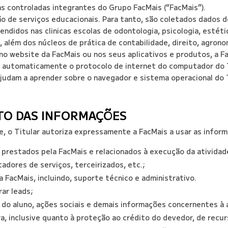
s controladas integrantes do Grupo FacMais (“FacMais”).
o de serviços educacionais. Para tanto, são coletados dados 
idos nas clinicas escolas de odontologia, psicologia, estétic
a, além dos núcleos de prática de contabilidade, direito, agrono
no website da FacMais ou nos seus aplicativos e produtos, a F
á automaticamente o protocolo de internet do computador do Ti
judam a aprender sobre o navegador e sistema operacional do 
TO DAS INFORMAÇÕES
de, o Titular autoriza expressamente a FacMais a usar as infor
 prestados pela FacMais e relacionados à execução da atividade
adores de serviços, terceirizados, etc.;
a FacMais, incluindo, suporte técnico e administrativo.
rar leads;
l do aluno, ações sociais e demais informações concernentes à 
ira, inclusive quanto à proteção ao crédito do devedor, de re