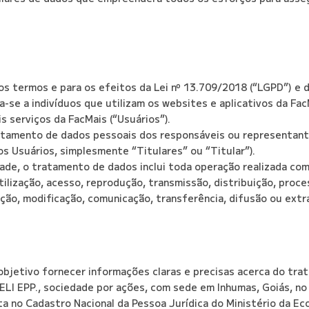
nos termos e para os efeitos da Lei nº 13.709/2018 (“LGPD”) e d
ica-se a indivíduos que utilizam os websites e aplicativos da F
 serviços da FacMais (“Usuários”).
ratamento de dados pessoais dos responsáveis ou representant
s Usuários, simplesmente “Titulares” ou “Titular”).
idade, o tratamento de dados inclui toda operação realizada c
 utilização, acesso, reprodução, transmissão, distribuição, pr
ação, modificação, comunicação, transferência, difusão ou extr
 objetivo fornecer informações claras e precisas acerca do tr
EPP., sociedade por ações, com sede em Inhumas, Goiás, no S
a no Cadastro Nacional da Pessoa Jurídica do Ministério da Ec