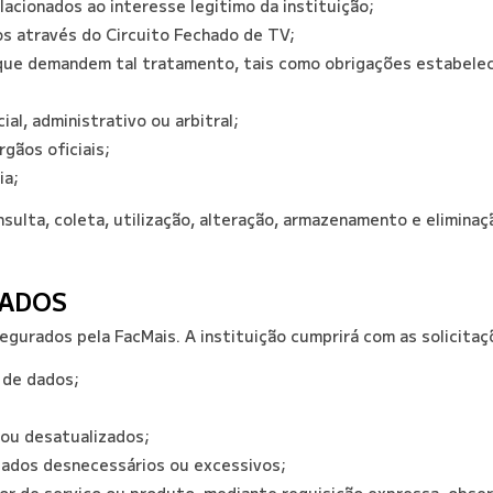
lacionados ao interesse legitimo da instituição;
os através do Circuito Fechado de TV;
s que demandem tal tratamento, tais como obrigações estabel
ial, administrativo ou arbitral;
rgãos oficiais;
ia;
sulta, coleta, utilização, alteração, armazenamento e elimina
DADOS
egurados pela FacMais. A instituição cumprirá com as solicitaç
 de dados;
 ou desatualizados;
dados desnecessários ou excessivos;
or de serviço ou produto, mediante requisição expressa, obser