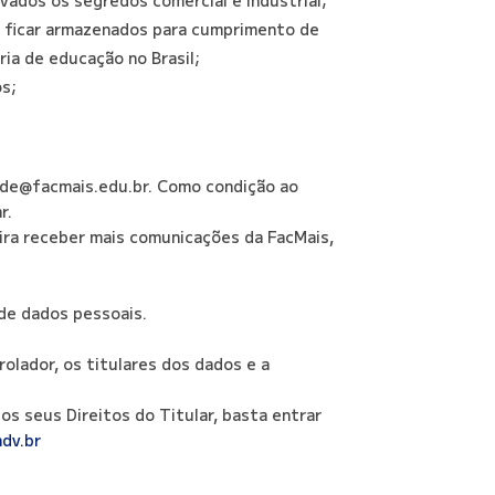
o ficar armazenados para cumprimento de
ia de educação no Brasil;
os;
dade@facmais.edu.br. Como condição ao
r.
eira receber mais comunicações da FacMais,
de dados pessoais.
olador, os titulares dos dados e a
os seus Direitos do Titular, basta entrar
dv.br