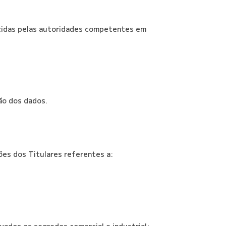
ecidas pelas autoridades competentes em
ção dos dados.
ões dos Titulares referentes a:
vados os segredos comercial e industrial;