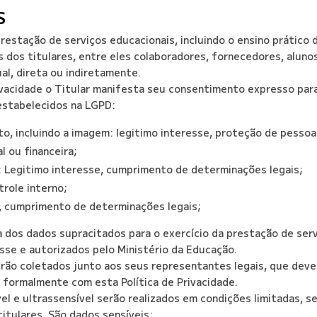
S
restação de serviços educacionais, incluindo o ensino prático 
 dos titulares, entre eles colaboradores, fornecedores, alun
al, direta ou indiretamente.
ivacidade o Titular manifesta seu consentimento expresso par
 estabelecidos na LGPD:
to, incluindo a imagem: legitimo interesse, proteção de pessoa
l ou financeira;
 Legitimo interesse, cumprimento de determinações legais;
trole interno;
, cumprimento de determinações legais;
 dos dados supracitados para o exercício da prestação de serv
esse e autorizados pelo Ministério da Educação.
ão coletados junto aos seus representantes legais, que dever
r formalmente com esta Política de Privacidade.
l e ultrassensível serão realizados em condições limitadas, 
itulares. São dados sensíveis: