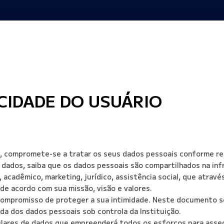
ACIDADE DO USUÁRIO
, compromete-se a tratar os seus dados pessoais conforme reg
 dados, saiba que os dados pessoais são compartilhados na infr
, acadêmico, marketing, jurídico, assistência social, que atrav
de acordo com sua missão, visão e valores.
o compromisso de proteger a sua intimidade. Neste documento 
da dos dados pessoais sob controla da Instituição.
ulares de dados que empreenderá todos os esforços para asse