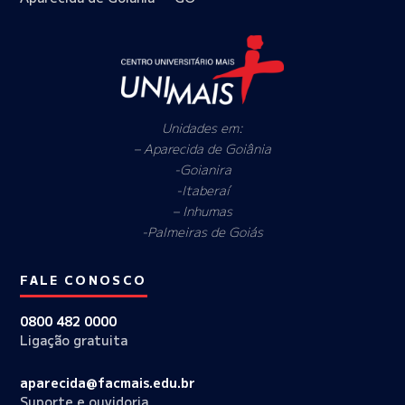
Unidades em:
– Aparecida de Goiânia
-Goianira
-Itaberaí
– Inhumas
-Palmeiras de Goiás
FALE CONOSCO
0800 482 0000
Ligação gratuita
aparecida@facmais.edu.br
Suporte e ouvidoria